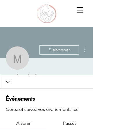
Plus d'actions
S'abonner
maxime.leclercq
maxime.leclercq
Événements
Gérez et suivez vos événements ici.
À venir
Passés